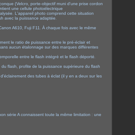
uelconque (Velcro, porte-objectif muni d'une prise cordon
ontient une cellule photoélectrique
nalysée. L'appareil photo comprend cette situation
lash avec la puissance adaptée.
Canon A610, Fuji F11. À chaque fois avec le même
nt le ratio de puissance entre le pré-éclair et
ne sans aucun étalonnage sur des marques différentes
mporelle entre le flash intégré et le flash déporté.
e du flash, profite de la puissance supérieure du flash
e d'éclairement des tubes à éclat (il y en a deux sur les
on série A connaissent toute la même limitation : une