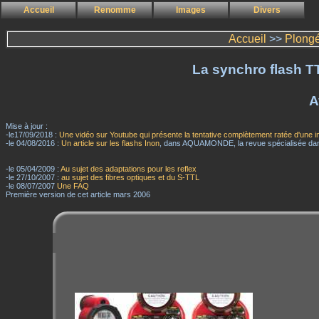
Accueil
Renomme
Images
Divers
Accueil
>>
Plong
La synchro flash T
A
Mise à jour :
-le17/09/2018 :
Une vidéo sur Youtube qui présente la tentative complètement ratée d'une im
-le 04/08/2016 :
Un article sur les flashs Inon
, dans AQUAMONDE, la revue spécialisée dans
-le 05/04/2009 :
Au sujet des adaptations pour les reflex
-le 27/10/2007 :
au sujet des fibres optiques et du S-TTL
-le 08/07/2007
Une FAQ
Première version de cet article mars 2006