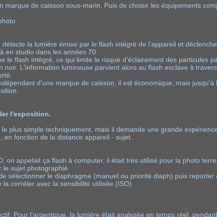
n marque de caisson sous-marin. Puis de choisir les équipements compa
 photo.
e détecte la lumière émise par le flash intégré de l'appareil et déclench
déjà en studio dans les années 70.
le flash intégré, ce qui limite le risque d'éclairement des particules pa
noir. L'information lumineuse parvient alors au flash esclave à travers un
orté.
indépendant d'une marque de caisson, il est économique, mais jusqu'à l'
ition.
er l'exposition.
e le plus simple techniquement, mais il demande une grande expérienc
 en fonction de la distance appareil - sujet.
on appelait ça flash à computer, il était très utilisé pour la photo terr
r le sujet photographié.
de sélectionner le diaphragme (manuel ou priorité diaph) puis reporter c
a corréler avec la sensibilité utilisée (ISO).
ectif. Pour l'argentique, la lumière était analysée en temps réel, pendan