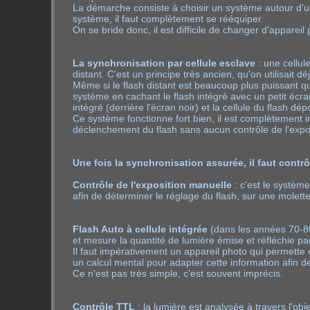
La démarche consiste à choisir un système autour d'u
système, il faut complètement se rééquiper.
On se bride donc, il est difficile de changer d'appareil
La synchronisation par cellule esclave
: une cellul
distant. C'est un principe très ancien, qu'on utilisait 
Même si le flash distant est beaucoup plus puissant que 
système en cachant le flash intégré avec un petit écran 
intégré (derrière l'écran noir) et la cellule du flash dép
Ce système fonctionne fort bien, il est complètement 
déclenchement du flash sans aucun contrôle de l'expos
Une fois la synchronisation assurée, il faut contrôl
Contrôle de l'exposition manuelle
: c'est le systèm
afin de déterminer le réglage du flash, sur une molette,
Flash Auto à cellule intégrée
(dans les années 70-80, 
et mesure la quantité de lumière émise et réfléchie pa
Il faut impérativement un appareil photo qui permette 
un calcul mental pour adapter cette information afin de l
Ce n'est pas très simple, c'est souvent imprécis.
Contrôle TTL
: la lumière est analysée à travers l'obj