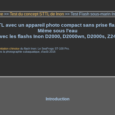
ée
>>
Test du concept STTL de Inon
>> Test Flash sous-marin I
TL avec un appareil photo compact sans prise fla
Même sous l'eau
vec les flashs Inon D2000, D2000wn, D2000s, Z2
itation chinoise
du flash Inon: Le SeaFrogs ST-100 Pro.
 la photographie subaquatique, d'août 2016
Introduction