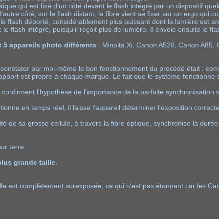
 optique qui est fixé d'un côté devant le flash intégré par un dispositif q
autre côté, sur le flash distant, la fibre vient se fixer sur un ergo qui c
t le flash déporté, considérablement plus puissant dont la lumière est a
 flash intégré, puisqu'il reçoit plus de lumière. Il envoie ensuite le f
et
5 appareils photo différents
: Minolta Xi, Canon A520, Canon A85, 
constater par moi-même le bon fonctionnement du procédé était : comme
 ce rapport est propre à chaque marque. Le fait que le système fonction
b
confirment l'hypothèse de l'importance de la parfaite synchronisation te
ionne en temps réel, il laisse l'appareil déterminer l'exposition correct
lité de sa grosse cellule, à travers la fibre optique, synchronise la duré
ur terre.
lus grande taille.
lle est complètement surexposée, ce qui n'est pas étonnant car les Can