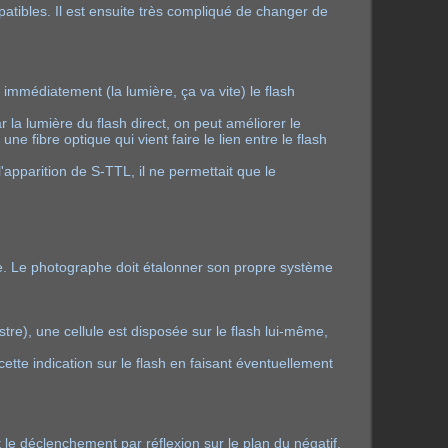
tibles. Il est ensuite très compliqué de changer de
e immédiatement (la lumière, ça va vite) le flash
r la lumière du flash direct, on peut améliorer le
e fibre optique qui vient faire le lien entre le flash
apparition de S-TTL, il ne permettait que le
e. Le photographe doit étalonner son propre système
estre), une cellule est disposée sur le flash lui-même,
ette indication sur le flash en faisant éventuellement
t le déclenchement par réflexion sur le plan du négatif.