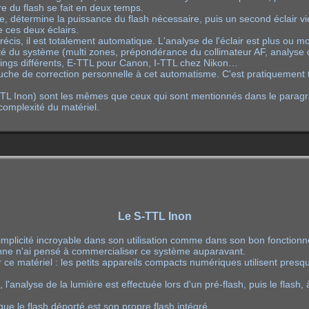
e du flash se fait en deux temps.
se, détermine la puissance du flash nécessaire, puis un second éclair vi
e ces deux éclairs.
précis, il est totalement automatique. L'analyse de l'éclair est plus ou
té du système (multi zones, prépondérance du collimateur AF, analyse du
tings différents, E-TTL pour Canon, I-TTL chez Nikon…
uche de correction personnelle à cet automatisme. C'est pratiquement to
-TTL Inon) sont les mêmes que ceux qui sont mentionnés dans le paragr
complexité du matériel.
Le S-TTL Inon
plicité incroyable dans son utilisation comme dans son bon fonctionn
onne n'ai pensé à commercialiser ce système auparavant.
r ce matériel : les petits appareils compacts numériques utilisent presqu
'analyse de la lumière est effectuée lors d'un pré-flash, puis le flash,
" que le flash déporté est son propre flash intégré.