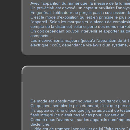
Avec l'apparition du numérique, la mesure de la lumièr
Un pré-éclair est envoyé, un capteur auxiliaire l'analy
En général, l'utilisateur ne perçoit pas la succession d
C'est le mode d'exposition qui est en principe le plus 
l'appareil. Selon les marques et le niveau de complexi
compte de la distance) celui-ci porte des noms marke
On doit cependant pouvoir intervenir et apporter sa to
compacts.
Les inconvénients majeurs (jusqu'à l'apparition du S
électrique : coût, dépendance vis-à-vis d'un système, 
Ce mode est absolument nouveau et pourtant d'une sim
Ce qui peut sembler le plus étonnant, c'est que pers
Il s'appuie sur une chose que j'ignorais avant de teste
flash intégré (ce n'était pas le cas pour l'argentique).
Comme nous l'avons vu, sur les appareils numériques, l
déclenché.
L'idée est de tromper l'appareil et de lui "faire croire 