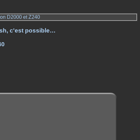
non D2000 et Z240
sh, c'est possible…
40