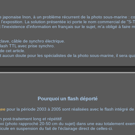
e japonaise Inon, à un problème récurrent de la photo sous-marine : co
de l'exposition. La solution présentée ici porte le nom commercial de "S
 et l'inexistence d'information en français sur le sujet, m'a obligé à fair
clave, câble de synchro électrique.
 flash TTL avec prise synchro.
e cet article.
ait aucun doute pour les spécialistes de la photo sous-marine, il sera qu
Pourquoi un flash déporté
gee
pour la période 2003 à 2005 sont réalisées avec le flash intégré de l
n post-traitement long et répétitif.
proxi (photo rapproché 20-50 cm du sujet) dans une eau totalement exem
ule en suspension du fait de l'éclairage direct de celles-ci.