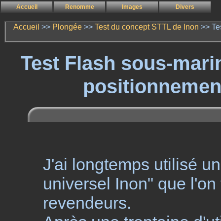
Accueil
Renomme
Images
Divers
Accueil
>>
Plongée
>>
Test du concept STTL de Inon
>> Tes
Test Flash sous-marin
positionnement
J'ai longtemps utilisé un
universel Inon" que l'on
revendeurs.