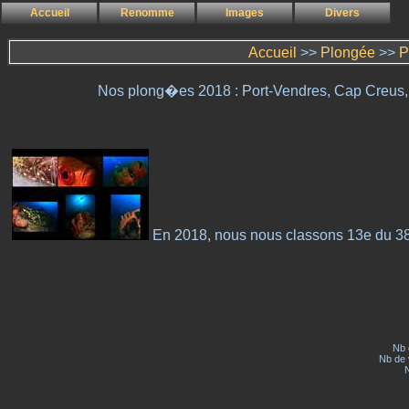
Accueil
Renomme
Images
Divers
Accueil
>>
Plongée
>>
P
Nos plong�es 2018 : Port-Vendres, Cap Creus,
En 2018, nous nous classons 13e du 38
Nb 
Nb de v