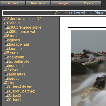
Accueil
Renomme
Images
Divers
Accueil
>> Les Albums Photo "
12 Joel travaille a ID2
10 airbus
a380premiere sortie
a380premier vol
06 toulouse
eglises
daurade nuit
daurade
05 sud ouest
st antonin
lac bethmale
bruniquel
02 divers
lapin laura
bureau
01 foot
01 foot4 tls om
01 foot3 barthez
01 foot2
01 foot1