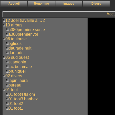
Accueil
Renomme
Images
Divers
Accu
12 Joel travaille a ID2
10 airbus
a380premiere sortie
a380premier vol
06 toulouse
eglises
daurade nuit
daurade
05 sud ouest
st antonin
lac bethmale
bruniquel
02 divers
lapin laura
bureau
01 foot
01 foot4 tls om
01 foot3 barthez
01 foot2
01 foot1