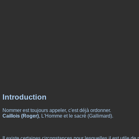
Introduction
Nommer est toujours appeler, c'est déjà ordonner.
Caillois (Roger)
, L'Homme et le sacré (Gallimard).
Il existe certaines circonstances pour lesquelles il est utile de