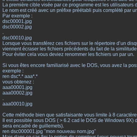
La première cible visée par ce programme est les utilisateur
Le nom est créé avec un préfixe préétabli puis complété par un
Par exemple :
dsc00001.jpg
dsc00002.jpg
.
dsc00010.jpg
Lorsque vous transférez ces fichiers sur le répertoire d’un di
viennent écraser les fichiers précédents du fait de la similitu
Pour éviter cela vous deviez renommer les fichiers un par un.
Si vous êtes encore familiarisé avec le DOS, vous avez la poss
exemple :
ren dsc*.* aaa*.*
vous obtenez :
aaa00001.jpg
aaa00002.jpg
.
aaa00010.jpg
Cette méthode bien que satisfaisante vous limite à 8 caractères
Il est possible sous DOS ( > 6.2 cad le DOS de Windows 9X) de
sera encadré de guillemets).
ren dsc000001.jpg "mon nouveau nom.jpg"
Mais dans ce cas fini la notion de compteur (vous pouvez tour