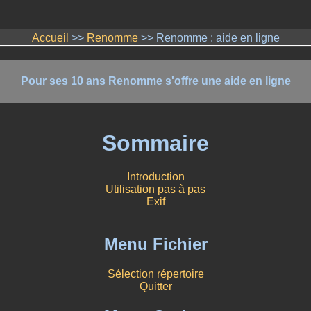
Accueil
>>
Renomme
>> Renomme : aide en ligne
Pour ses 10 ans Renomme s'offre une aide en ligne
Sommaire
Introduction
Utilisation pas à pas
Exif
Menu Fichier
Sélection répertoire
Quitter