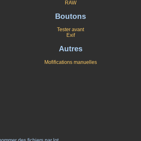
RAW
Boutons
Tester avant
Exif
Autres
Mofifications manuelles
 nommer des fichiers par lot.