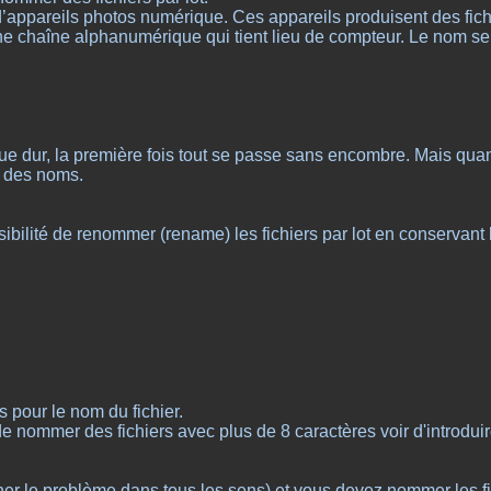
s d’appareils photos numérique. Ces appareils produisent des f
e chaîne alphanumérique qui tient lieu de compteur. Le nom se te
sque dur, la première fois tout se passe sans encombre. Mais quan
de des noms.
ibilité de renommer (rename) les fichiers par lot en conservant 
 pour le nom du fichier.
 nommer des fichiers avec plus de 8 caractères voir d'introdui
ner le problème dans tous les sens) et vous devez nommer les fi