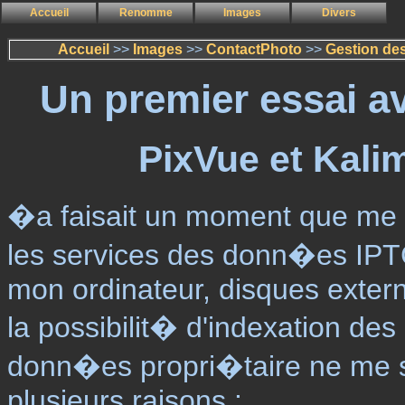
Accueil
Renomme
Images
Divers
Accueil
>>
Images
>>
ContactPhoto
>>
Gestion de
Un premier essai a
PixVue et Kali
�a faisait un moment que me tro
les services des donn�es IPT
mon ordinateur, disques extern
la possibilit� d'indexation de
donn�es propri�taire ne me s
plusieurs raisons :