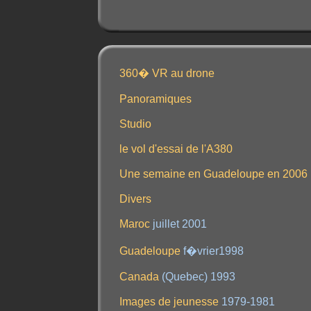
360� VR au drone
Panoramiques
Studio
le vol d'essai de l'A380
Une semaine en Guadeloupe en 2006
Divers
Maroc
juillet 2001
Guadeloupe
f�vrier1998
Canada
(Quebec) 1993
Images de jeunesse
1979-1981