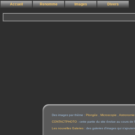
Accueil
Renomme
Images
Divers
Des images par thème :
Plongée
,
Microscopie
,
Astronomie
CONTACTPHOTO
: cette partie du site évolue au cours de 
Les nouvelles Galeries
: des galeries d'images qui s'ajouten