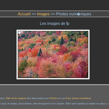
Accueil
>>
Images
>> Photos num�riques
Les images de fp
l'eau.
Elle est le support
des discussions sur
Photim
ou sur
fr.rec.photo.numerique
t avec le temps, sans thème, elle témoignent d'un instant. Elles sont rapides à mettre en place, 