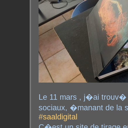
Le 11 mars , j�ai trouv
sociaux, �manant de la s
#saaldigital
C�est un site de tirage en 