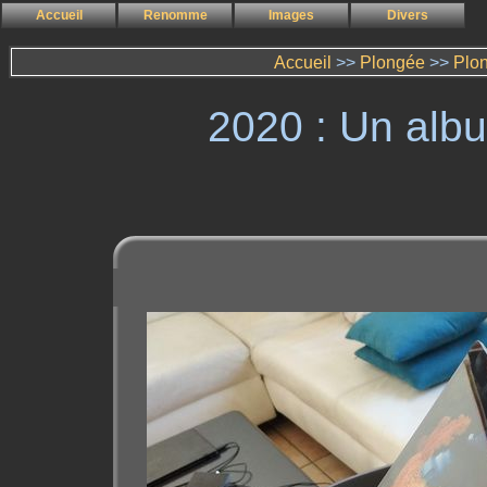
Accueil
Renomme
Images
Divers
Accueil
>>
Plongée
>>
Plo
2020 : Un alb