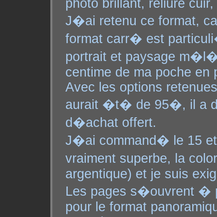
photo brillant, reliure cui
J�ai retenu ce format, ca
format carr� est particu
portrait et paysage m�l�s
centime de ma poche en pr
Avec les options retenues,
aurait �t� de 95�, il a 
d�achat offert.
J�ai command� le 15 et re
vraiment superbe, la color
argentique) et je suis exi
Les pages s�ouvrent � pl
pour le format panoramiq