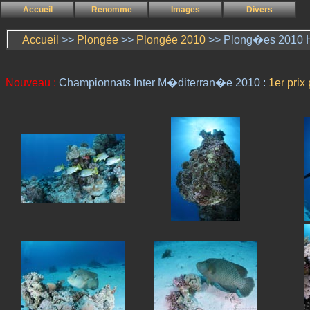
Accueil
Renomme
Images
Divers
Accueil
>>
Plongée
>>
Plongée 2010
>> Plong�es 2010 H
Nouveau :
Championnats Inter M�diterran�e 2010 :
1er prix