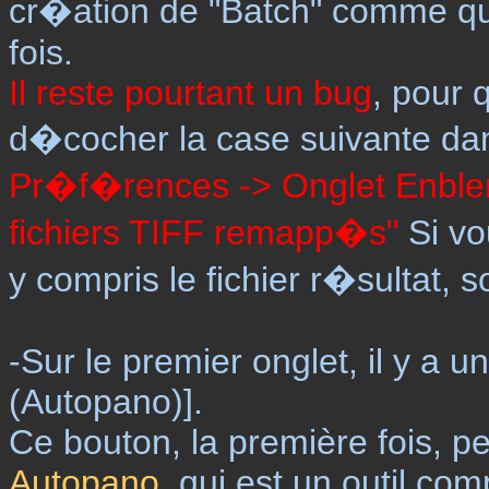
cr�ation de "Batch" comme qu
fois.
Il reste pourtant un bug
, pour 
d�cocher la case suivante da
Pr�f�rences -> Onglet Enblen
fichiers TIFF remapp�s"
Si vou
y compris le fichier r�sultat, s
-Sur le premier onglet, il y a u
(Autopano)].
Ce bouton, la première fois, 
Autopano
, qui est un outil co