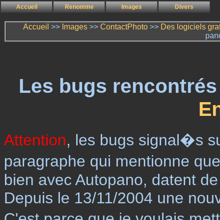
Accueil
Renomme
Images
Divers
Accueil
>>
Images
>>
ContactPhoto
>>
Des logiciels gr
pan
Les bugs rencontrés
E
Attention
, les bugs signal�s s
paragraphe qui mentionne que
bien avec Autopano, datent de
Depuis le 13/11/2004 une nouve
C'est parce que je voulais met