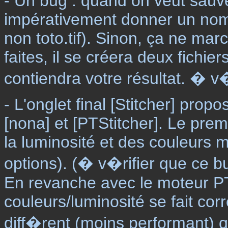
- Un bug : quand on veut sauveg
impérativement donner un nom d
non toto.tif). Sinon, ça ne marc
faites, il se créera deux fichiers
contiendra votre résultat. � v�
- L'onglet final [Stitcher] pr
[nona] et [PTStitcher]. Le prem
la luminosité et des couleurs 
options). (� v�rifier que ce bu
En revanche avec le moteur PT
couleurs/luminosité se fait co
diff�rent (moins performant) 