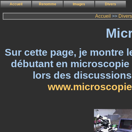
Accueil
Renomme
Images
Divers
Accueil
>>
Divers
Mic
Sur cette page, je montre 
débutant en microscopie (
lors des discussions 
www.microscopi