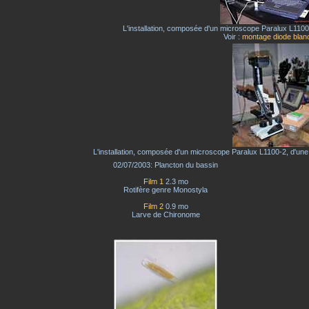
L'installation, composée d'un microscope Paralux L1
Voir :
montage diode blan
L'installation, composée d'un microscope Paralux L1100-2, d'une 
02/07/2003: Plancton du bassin
Film 1
2.3 mo
Rotifère genre Monostyla
Film 2
0.9 mo
Larve de Chironome